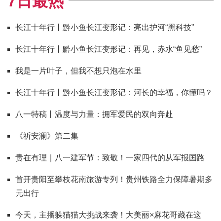
7日最热
长江十年行丨黔小鱼长江变形记：亮出护河“黑科技”
长江十年行丨黔小鱼长江变形记：再见，赤水“鱼见愁”
我是一片叶子，但我不想只泡在水里
长江十年行丨黔小鱼长江变形记：河长的幸福，你懂吗？
八一特稿丨温度与力量：拥军爱民的双向奔赴
《祈安澜》第二集
贵在有理｜八一建军节：致敬！一家四代的从军报国路
首开贵阳至攀枝花南旅游专列！贵州铁路全力保障暑期多
元出行
今天，主播躲猫猫大挑战来袭！大美丽×麻花哥藏在这