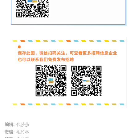
编辑:
代莎莎
责编:
毛竹林