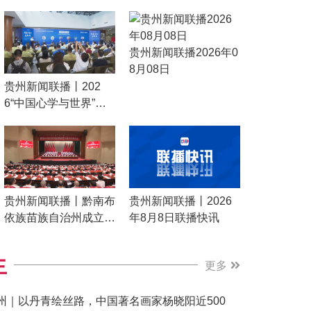
贵州新闻联播2026年0
8月08日
贵州新闻联播丨202
6“中国心学与世界”东
亚儒学对话主旨演讲暨
成果发布会在贵阳举行
贵州新闻联播丨黔南布
贵州新闻联播丨2026
依族苗族自治州成立7
年8月8日联播快讯
0周年庆祝大会隆重举
行 全国人大常委会 国
生
更多
务院发来贺电
州｜以丹青绘丝路，中国著名画家杨晓阳近500