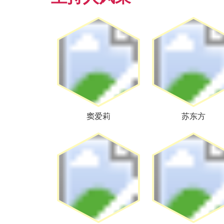
窦爱莉
苏东方