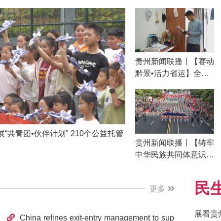
贵州新闻联播丨【赛动
黔景•活力省运】全国
男子马拉松纪录保持者
丰配友：一步步靠近亚
洲纪录
“共青团•伙伴计划” 210个公益托管
贵州新闻联播丨【铸牢
中华民族共同体意识模
范省建设】黔南州举行
成立70周年民族团结
民
更多
大巡游 感恩奋进七十
载 幸福黔南好花红
展看贵
China refines exit-entry management to sup