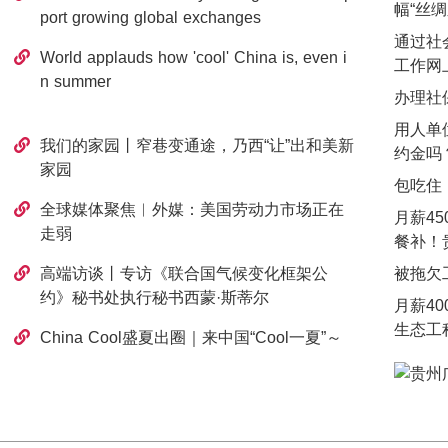
幅“丝
port growing global exchanges
通过社
World applauds how 'cool' China is, even i
工作网
n summer
办理社
用人单
我们的家园丨窄巷变通途，乃西“让”出和美新
约金吗
家园
包吃住
全球媒体聚焦︱外媒：美国劳动力市场正在
月薪45
走弱
餐补！
高端访谈丨专访《联合国气候变化框架公
被拖欠
约》秘书处执行秘书西蒙·斯蒂尔
月薪4
生态工
China Cool盛夏出圈｜来中国“Cool一夏”～