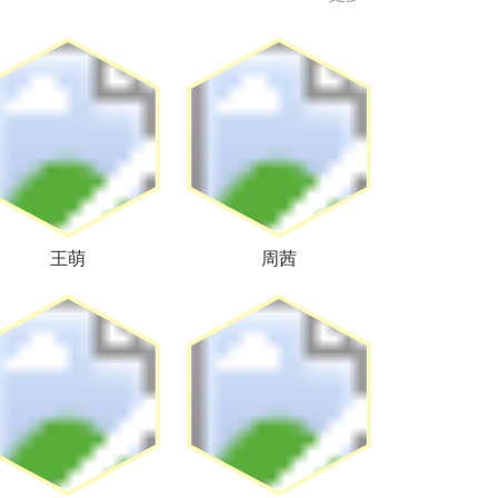
王萌
周茜