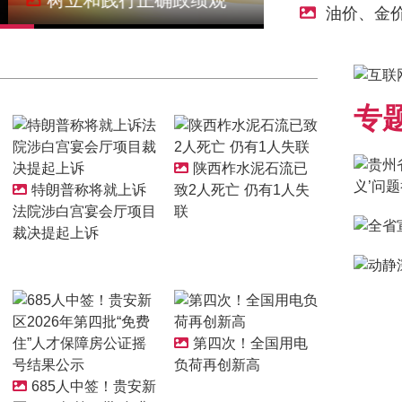
油价、金
专
陕西柞水泥石流已
特朗普称将就上诉
致2人死亡 仍有1人失
法院涉白宫宴会厅项目
联
裁决提起上诉
第四次！全国用电
负荷再创新高
685人中签！贵安新