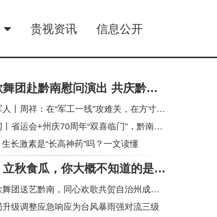
播
贵视资讯
信息公开
中央民族歌舞团赴黔南慰问演出 共庆黔南州成立70周年
丨周祥：在“军工一线”攻难关，在方寸之间守初心
临门”，黔南州释放惠民红利丨用一首歌“打开贵州”！周深新曲《每个人》上线丨前7个月我国货物贸易进出口超30万亿元丨伊朗拟禁止敌对方通行霍尔木兹海峡
| 生长激素是“长高神药”吗？一文读懂
逛吃贵州丨立秋食瓜，你大概不知道的是苦瓜也可当水果吃
舞团送艺黔南，同心欢歌共贺自治州成立七十载
局升级调整应急响应为台风暴雨强对流三级