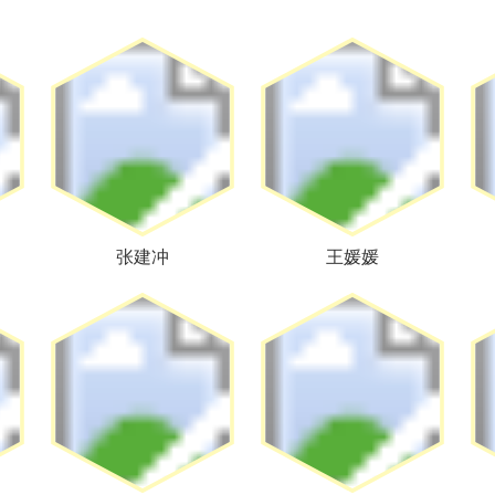
张建冲
王媛媛