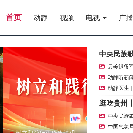
首页
动静
视频
电视
广
最美退役军人
动静听新闻丨省运会+州庆70周年“双喜
动静医生 
中央民族歌
中国气象