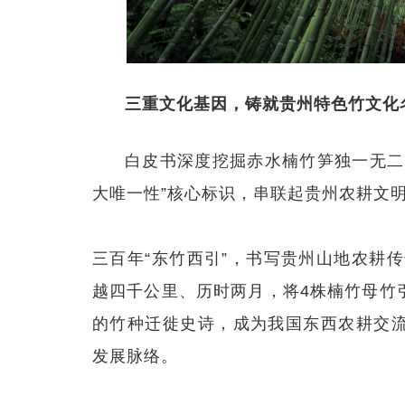
三重文化基因，铸就贵州特色竹文化
白皮书深度挖掘赤水楠竹笋独一无二
大唯一性”核心标识，串联起贵州农耕文
三百年“东竹西引”，书写贵州山地农耕传
越四千公里、历时两月，将4株楠竹母竹
的竹种迁徙史诗，成为我国东西农耕交
发展脉络。