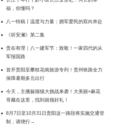
福，你懂吗？
八一特稿丨温度与力量：拥军爱民的双向奔赴
《祈安澜》第二集
贵在有理｜八一建军节：致敬！一家四代的从
军报国路
首开贵阳至攀枝花南旅游专列！贵州铁路全力
保障暑期多元出行
今天，主播躲猫猫大挑战来袭！大美丽×麻花
哥藏在这里，找到就领好礼！
8月7日至10月31日贵阳这一路段将实施交通管
制，请绕行→