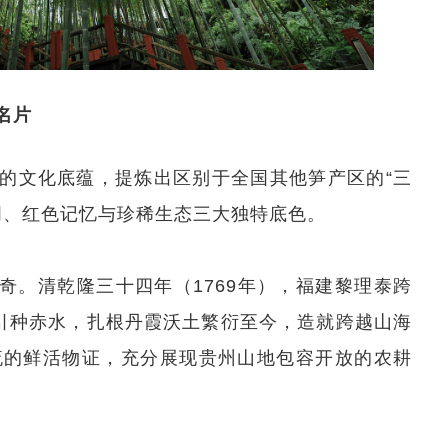
名片
的文化底蕴，提炼出区别于全国其他笋产区的“三
明、红色记忆与珍稀生态三大独特底色。
奇。清乾隆三十四年（1769年），福建黎理泰跨
引种赤水，扎根丹霞沃土繁衍至今，造就跨越山海
流的鲜活物证，充分展现贵州山地包容开放的农耕