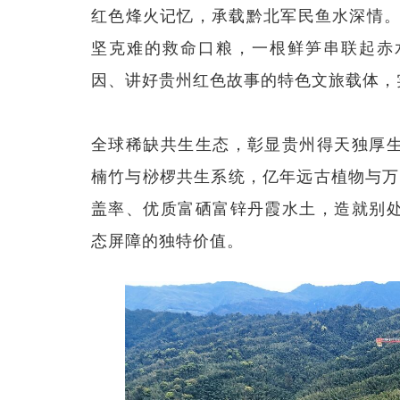
红色烽火记忆，承载黔北军民鱼水深情。
坚克难的救命口粮，一根鲜笋串联起赤
因、讲好贵州红色故事的特色文旅载体，
全球稀缺共生生态，彰显贵州得天独厚
楠竹与桫椤共生系统，亿年远古植物与万亩
盖率、优质富硒富锌丹霞水土，造就别
态屏障的独特价值。