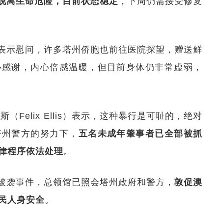
脱离生命危险，目前状态稳定
，下周仍需接受修复
表示慰问，许多塔州侨胞也前往医院探望，赠送鲜
心感谢，内心倍感温暖，但目前身体仍非常虚弱，
Felix Ellis）表示，这种暴行是可耻的，绝对
塔州警方的努力下，
五名未成年肇事者已全部被抓
律程序依法处理
。
被袭事件，总领馆已照会塔州政府和警方，
敦促澳
民人身安全
。