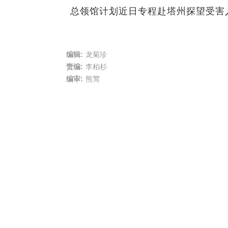
总领馆计划近日专程赴塔州探望受害
编辑:
龙菊珍
责编:
李柏杉
编审:
熊莺