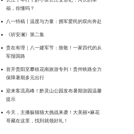
福，你懂吗？
八一特稿丨温度与力量：拥军爱民的双向奔赴
《祈安澜》第二集
贵在有理｜八一建军节：致敬！一家四代的从
军报国路
首开贵阳至攀枝花南旅游专列！贵州铁路全力
保障暑期多元出行
迎来客流高峰！黔灵山公园发布暑期游园温馨
提示
今天，主播躲猫猫大挑战来袭！大美丽×麻花
哥藏在这里，找到就领好礼！