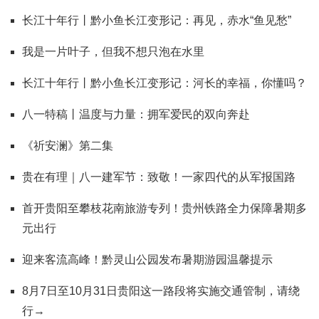
长江十年行丨黔小鱼长江变形记：再见，赤水“鱼见愁”
我是一片叶子，但我不想只泡在水里
长江十年行丨黔小鱼长江变形记：河长的幸福，你懂吗？
八一特稿丨温度与力量：拥军爱民的双向奔赴
《祈安澜》第二集
贵在有理｜八一建军节：致敬！一家四代的从军报国路
首开贵阳至攀枝花南旅游专列！贵州铁路全力保障暑期多
元出行
迎来客流高峰！黔灵山公园发布暑期游园温馨提示
8月7日至10月31日贵阳这一路段将实施交通管制，请绕
行→