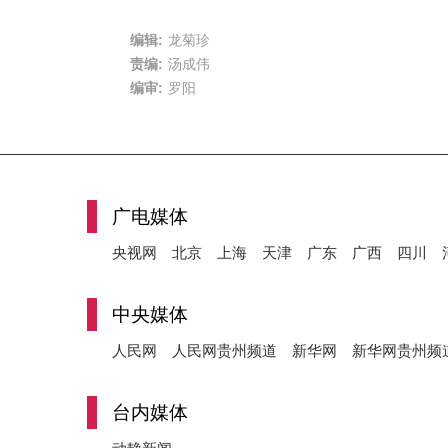
编辑:
龙菊珍
责编:
汤成伟
编审:
罗阳
广电媒体
央视网
北京
上海
天津
广东
广西
四川
中央媒体
人民网
人民网贵州频道
新华网
新华网贵州频
台内媒体