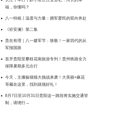
福，你懂吗？
八一特稿丨温度与力量：拥军爱民的双向奔赴
《祈安澜》第二集
贵在有理｜八一建军节：致敬！一家四代的从
军报国路
首开贵阳至攀枝花南旅游专列！贵州铁路全力
保障暑期多元出行
今天，主播躲猫猫大挑战来袭！大美丽×麻花
哥藏在这里，找到就领好礼！
8月7日至10月31日贵阳这一路段将实施交通管
制，请绕行→