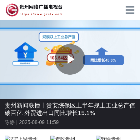
P
l
贵州新闻联播丨贵安综保区上半年规上工业总产值
破百亿 外贸进出口同比增长15.1%
陈静 |
2025-08-09 11:59
a