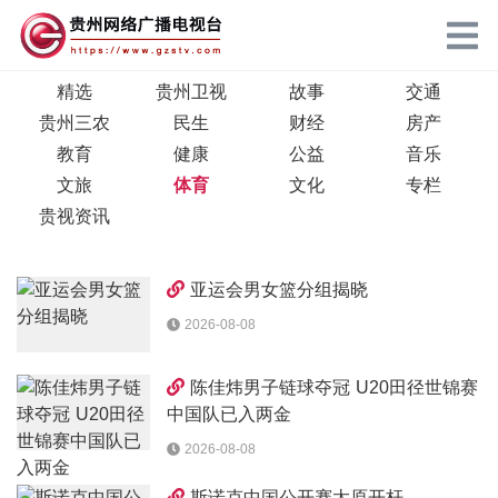
精选
贵州卫视
故事
交通
贵州三农
民生
财经
房产
教育
健康
公益
音乐
文旅
体育
文化
专栏
贵视资讯
亚运会男女篮分组揭晓
2026-08-08
陈佳炜男子链球夺冠 U20田径世锦赛
中国队已入两金
2026-08-08
斯诺克中国公开赛太原开杆