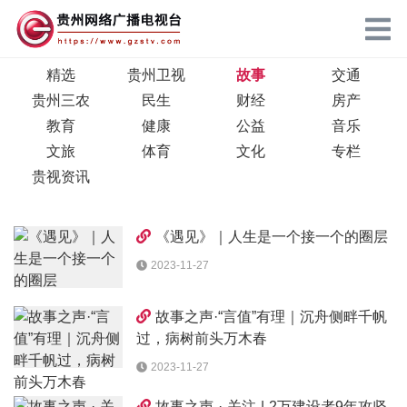
精选
贵州卫视
故事
交通
贵州三农
民生
财经
房产
教育
健康
公益
音乐
文旅
体育
文化
专栏
贵视资讯
《遇见》｜人生是一个接一个的圈层
2023-11-27
故事之声·“言值”有理｜沉舟侧畔千帆
过，病树前头万木春
2023-11-27
故事之声 · 关注 | 2万建设者9年攻坚