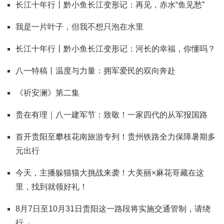
长江十年行丨黔小鱼长江变形记：再见，赤水“鱼见愁”
我是一片叶子，但我不想只泡在水里
长江十年行丨黔小鱼长江变形记：河长的幸福，你懂吗？
八一特稿丨温度与力量：拥军爱民的双向奔赴
《祈安澜》第二集
贵在有理｜八一建军节：致敬！一家四代的从军报国路
首开贵阳至攀枝花南旅游专列！贵州铁路全力保障暑期多
元出行
今天，主播躲猫猫大挑战来袭！大美丽×麻花哥藏在这
里，找到就领好礼！
8月7日至10月31日贵阳这一路段将实施交通管制，请绕
行→